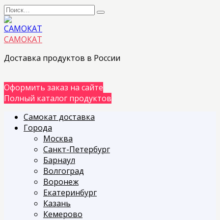
Перейти
Search
к
for:
содержанию
САМОКАТ
Доставка продуктов в России
Оформить заказ на сайте
Полный каталог продуктов
Самокат доставка
Города
Москва
Санкт-Петербург
Барнаул
Волгоград
Воронеж
Екатеринбург
Казань
Кемерово