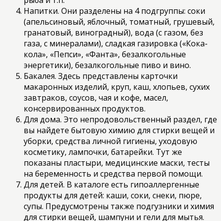
рыба и т.п.
Напитки. Они разделены на 4 подгруппы: соки
(апельсиновый, яблочный, томатный, грушевый,
гранатовый, виноградный), вода (с газом, без
газа, с минералами), сладкая газировка («Кока-
кола», «Пепси», «Фанта», безалкогольные
энергетики), безалкогольные пиво и вино.
Бакалея. Здесь представлены карточки
макаронных изделий, круп, каш, хлопьев, сухих
завтраков, соусов, чая и кофе, масел,
консервированных продуктов.
Для дома. Это непродовольственный раздел, где
вы найдете бытовую химию для стирки вещей и
уборки, средства личной гигиены, уходовую
косметику, лампочки, батарейки. Тут же
показаны пластыри, медицинские маски, тесты
на беременность и средства первой помощи.
Для детей. В каталоге есть гипоаллергенные
продукты для детей: каши, соки, снеки, пюре,
супы. Предусмотрены также подгузники и химия
для стирки вещей, шампуни и гели для мытья.