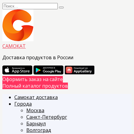
Перейти
Search
к
for:
содержанию
САМОКАТ
Доставка продуктов в России
Оформить заказ на сайте
Полный каталог продуктов
Самокат доставка
Города
Москва
Санкт-Петербург
Барнаул
Волгоград